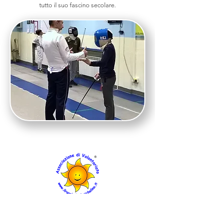
tutto il suo fascino secolare.
Denominazione: Il Raggio di Sole odv/ets
Sede legale: Via M. d’Azeglio 12/10 – 10042