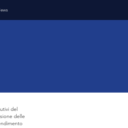
ews
utivi del
rsione delle
prendimento