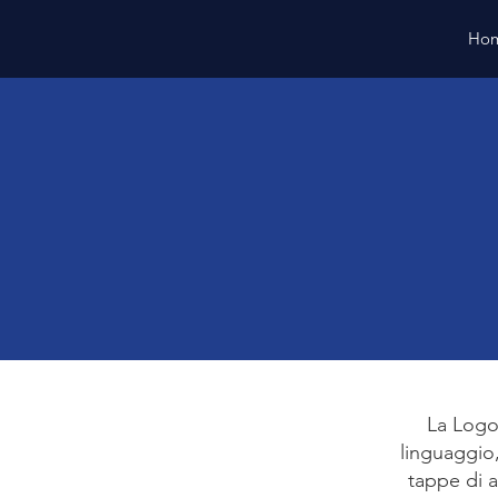
Ho
La Logop
linguaggio,
tappe di a