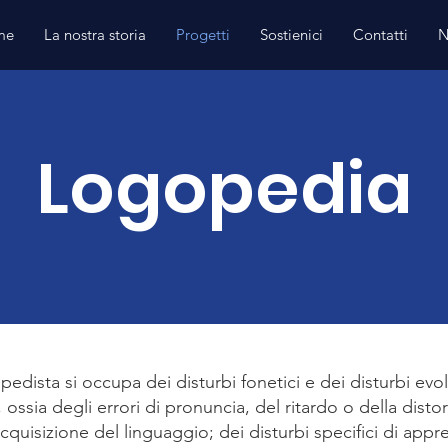
me
La nostra storia
Progetti
Sostienici
Contatti
N
Logopedia
edista si occupa dei disturbi fonetici e dei disturbi evol
 ossia degli errori di pronuncia, del ritardo o della disto
cquisizione del linguaggio; dei disturbi specifici di ap