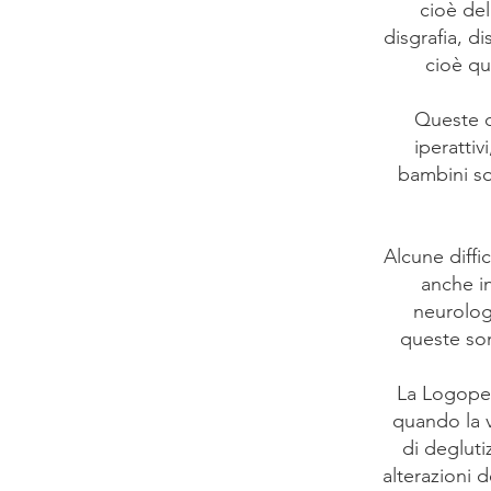
cioè del
disgrafia, di
cioè qu
Queste d
iperattiv
bambini so
Alcune diffi
anche in
neurologi
queste son
La Logoped
quando la v
di degluti
alterazioni d