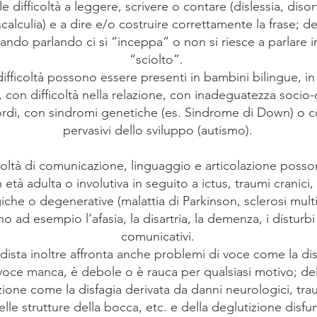
le difficoltà a leggere, scrivere o contare (dislessia, disor
scalculia) e a dire e/o costruire correttamente la frase; de
ando parlando ci si “inceppa” o non si riesce a parlare
“sciolto”.
ifficoltà possono essere presenti in bambini bilingue, in
i, con difficoltà nella relazione, con inadeguatezza socio-
rdi, con sindromi genetiche (es. Sindrome di Down) o c
pervasivi dello sviluppo (autismo).
coltà di comunicazione, linguaggio e articolazione posson
 età adulta o involutiva in seguito a ictus, traumi cranici,
che o degenerative (malattia di Parkinson, sclerosi multip
o ad esempio l’afasia, la disartria, la demenza, i disturbi
comunicativi.
ista inoltre affronta anche problemi di voce come la dis
oce manca, è debole o è rauca per qualsiasi motivo; dell
zione come la disfagia derivata da danni neurologici, tra
elle strutture della bocca, etc. e della deglutizione disfu