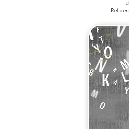
d
Referen