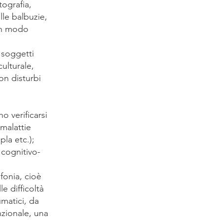
tografia,
lle balbuzie,
 in modo
 soggetti
culturale,
on disturbi
o verificarsi
 malattie
la etc.);
 cognitivo-
fonia, cioè
e difficoltà
umatici, da
nzionale, una